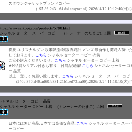
スダウンジャケットブランドコピー
(195-86-243-164.dsl.easynet.nl)..2026/ 4/12 19:12:40(日) [
ttps://www.saikopi.com/products/5798.html
+ シャネル セーター スーパーコピー
(トレーナーのたまご)…1回
春夏 ユリスナルダン 欧米韓流/雑誌 腕時計 メンズ 最新作も随時入荷い
しております。
こちら
シャネル セーター コピー 衣装
ご安心購入くださいませ。
こちら
シャネル セーター コピー 上着
★N品質シリアル付きも有り 付属品完備!
こちら
シャネル セーター コ
ー 品質
以上 宜しくお願い致します。
こちら
シャネル セーター スーパーコピ
(240e:370:d40:ad60:b831:21b1:ed73:aa60)..2026/ 3/24 11:18:10(火) [
-シャネル セーター コピー 品質
+ シャネル セーター コピー 上着
(トレーナーのたまご)…1回
日本には無い商品,日本では高価な商品,
こちら
シャネル セーター スー
ーコピー