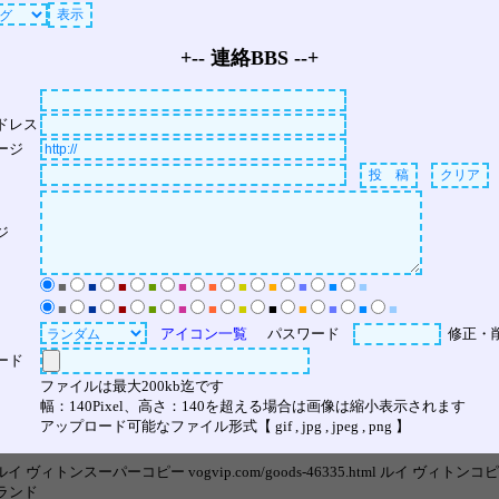
+-- 連絡BBS --+
ドレス
ージ
ジ
■
■
■
■
■
■
■
■
■
■
■
■
■
■
■
■
■
■
■
■
■
■
■
アイコン一覧
パスワード
修正・
ード
ファイルは最大200kb迄です
幅：140Pixel、高さ：140を超える場合は画像は縮小表示されます
アップロード可能なファイル形式【 gif , jpg , jpeg , png 】
ルイ ヴィトンスーパーコピー vogvip.com/goods-46335.html ルイ ヴィトンコ
ランド