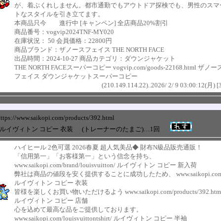
が、着ぶくれしません。都市通勤でもアウトドア探検でも、男性のスマ
トなスタイルを引き立てます。
本商品只今 進行中 [キャンペン] 全店商品20%割引
商品番号：vogvip2024TNF-MY020
在庫状況： 50 会員価格：22800円
商品ブランド：ザノースフェイス THE NORTH FACE
出品時間：2024-10-27 商品カテゴリ：ダウンジャケット
THE NORTH FACEスーパーコピー vogvip.com/goods-22168.html ザノー
フェイス ダウンジャケットスーパーコピー
(210.149.114.22)..2026/ 2/ 9 03:00:12(月) [
ttps://www.saikopi.com/products/392.html
+ ルイヴィトン コピー 衣装
(トレーナーのたまご)…1回
ハイヒール 2色可選 2026春夏 超人気美品◆ 財布N級品販売通販！
「信用第一」「お客様第一」という信念を持ち、
www.saikopi.com/brand/louisvuitton/ ルイヴィトン コピー 新入荷
弊社は商品の値段を安く提供することに成功したため、 www.saikopi.com
ルイヴィトン コピー 衣装
皆様を楽しくお買い物いただけるよう www.saikopi.com/products/392.htm
ルイヴィトン コピー 店舗
心を込めて最高な品をご提供しております。
www.saikopi.com/louisvuittontshirt/ ルイヴィトン コピー 半袖