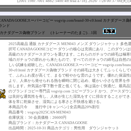
(2001:19f0:7001:4882:5400:4ff:feaa:a718)..2026/ 7/28 00:37:00(火) [
CANADA GOOSEスーパーコピー vogvip.com/brand-30-c0.html カナダグース偽
ランド
+ カナダグース偽物ブランド
(トレーナーのたまご)…1回
2025高級品 通販 カナダグース MEN043 メンズ ダウンジャケット 多色
択可 CANADA GOOSEコピー ダウンの核心は充填にあり、このダウンは
高級のカナダグースダウンを選びます。これらのガチョウの綿毛は極寒
域のガチョウの群れから来たもので、すべてのガチョウの綿毛は自然の
しい試練を経験した。CANADA GOOSEスーパーコピー vogvip.com/brand
30-c0.html カナダグース偽物ブランド その綿毛は大きくてふっくらして
て、ふわふわ度が高くて、まるで軽やかな雲のようです。優れた保温性
より、人体から発せられる熱を瞬時に閉じ込め、暖かい小さな世界を作
出します。外気温が零下数十度と低くても、体は温かく快適だ。最高品
のブランドコピー専門店 vogvip.com コピーブランド かつ、グースダウ
は良好な通気性を有し、人体が生じた湿気をすぐに排出することができ
体を常に乾燥させ、湿気による寒さと不快感を避ける。
本商品只今 進行中 [キャンペン] 全店商品20%割引
商品番号：vogvip2025CAN-MEN043
在庫状況： 50 会員価格：26600円
商品ブランド：カナダグース CANADA GOOSE
出品時間：2025-10-31 商品カテゴリ：男性用 ダウンジャケット