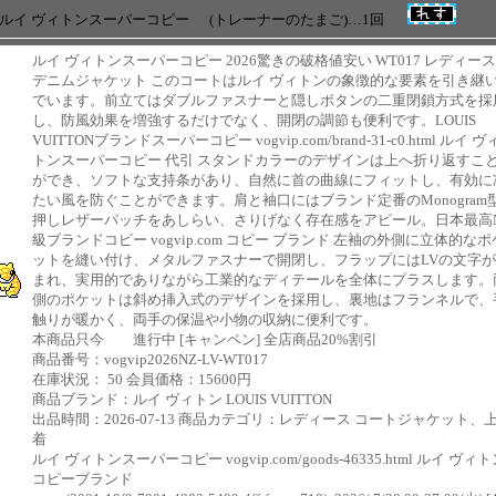
+ ルイ ヴィトンスーパーコピー
(トレーナーのたまご)…1回
ルイ ヴィトンスーパーコピー 2026驚きの破格値安い WT017 レディース
デニムジャケット このコートはルイ ヴィトンの象徴的な要素を引き継
でいます。前立てはダブルファスナーと隠しボタンの二重閉鎖方式を採
し、防風効果を増強するだけでなく、開閉の調節も便利です。LOUIS
VUITTONブランドスーパーコピー vogvip.com/brand-31-c0.html ルイ ヴ
トンスーパーコピー 代引 スタンドカラーのデザインは上へ折り返すこ
ができ、ソフトな支持条があり、自然に首の曲線にフィットし、有効に
たい風を防ぐことができます。肩と袖口にはブランド定番のMonogram
押しレザーパッチをあしらい、さりげなく存在感をアピール。日本最高
級ブランドコピー vogvip.com コピー ブランド 左袖の外側に立体的なポ
ットを縫い付け、メタルファスナーで開閉し、フラップにはLVの文字
まれ、実用的でありながら工業的なディテールを全体にプラスします。
側のポケットは斜め挿入式のデザインを採用し、裏地はフランネルで、
触りが暖かく、両手の保温や小物の収納に便利です。
本商品只今 進行中 [キャンペン] 全店商品20%割引
商品番号：vogvip2026NZ-LV-WT017
在庫状況： 50 会員価格：15600円
商品ブランド：ルイ ヴィトン LOUIS VUITTON
出品時間：2026-07-13 商品カテゴリ：レディース コートジャケット、
着
ルイ ヴィトンスーパーコピー vogvip.com/goods-46335.html ルイ ヴィ
コピーブランド