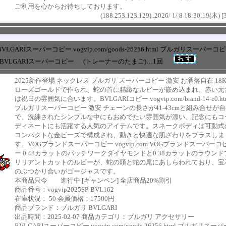
ご利用を心からお待ちしております。
(188.253.123.129)..2026/ 1/ 8 18:30:19(木) [
BVLGARIスーパーコピー vogvip.com/goods-26256.html ブルガリスーパーコ
+ BVLGARIスーパーコピー
(トレーナーのたまご)…1回
2025新作登場 ネックレス ブルガリ スーパーコピー 激安 お洒落自在 18
ローズゴールドで作られ、蛇の首に精緻なルビーが嵌め込まれ、赤い元
は祝日の雰囲気に合います。BVLGARIコピー vogvip.com/brand-14-c0.ht
ブルガリスーパーコピー 激安 チェーンの長さが41-43cmと組み合せが
で、洗練されたシンプルな中にもおめでたい雰囲気が漂い、記念にもコ
ディネートにも活躍する人気のアイテムです。スネークボディは可動式
コンパクトな金ビーズで構成され、動きと快適な肌ざわりをプラスしま
す。VOGブランドスーパーコピー vogvip.com VOGブランドスーパーコ
ー 0.48カラットのパッチワークダイヤモンドと0.38カラットのラウンド
リリアントカットのルビーが、蛇の頭と蛇の尾にあしらわれており、宝
のぶつかり合いがゴージャスです。
本商品只今 進行中 [キャンペン] 全店商品20%割引
商品番号：vogvip2025SP-BVL162
在庫状況： 50 会員価格：17500円
商品ブランド：ブルガリ BVLGARI
出品時間：2025-02-07 商品カテゴリ：ブルガリ アクセサリー
BVLGARIスーパーコピー vogvip.com/goods-26256.html ブルガリスーパ