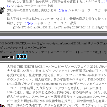
弊社のない商品,取引先を代理して製造会社を連絡することができる.
こ
ら
シャネル セーター コピー 上着
弊社長年の豊富な経験と実績があり.
こちら
シャネル セーター コピー 
装
輸入手続も一切は弊社におまかせできます.ご希望の商品を責任を持っ
届けします.
こちら
シャネル セーター コピー 品質
(240e:370:d40:ad60:b831:21b1:ed73:aa60)..2026/ 3/24 11:11:29(火) [
THE NORTH FACEスーパーコピー vogvip.com/goods-22168.html ザノースフ
 ダウンジャケットスーパーコピー
+ ザノースフェイス ダウンジャケットスーパーコピー
(トレーナーのたまご)
大特価 THE NORTH FACEスーパーコピー ザノースフェイス 2024お買
大人気 厳しい寒さに耐える ダウンジャケット 2色可選 高い山の頂上に
を受けて立ち、見渡す限り雪化粧。ザノースフェイス2025年冬新作メン
ダウンジャケット、職人技で寒い冬の守護者を作ります。THE NORTH
FACE偽物ブランド vogvip.com/brand-50-c0.html ザノースフェイススー
ーコピー 代引 精選した良質なグースダウンを充填し、ふわふわ度は
800+に達し、暖かさを閉じ込めると同時に軽い着心地を保ち、冷たい風
侵入させません。スーパーコピー 激安通販サイト vogvip.com スーパー
ピー 激安 外層は防風防水科学技術生地を採用し、雨や雪の侵入を有効
防ぎ、爽やかで快適です。スリムな裁断デザインで、体にフィットしま