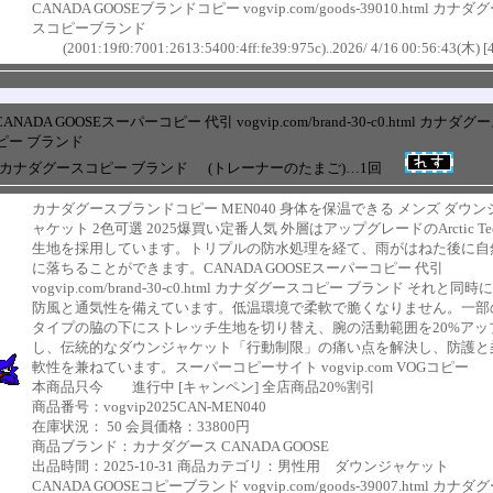
CANADA GOOSEブランドコピー vogvip.com/goods-39010.html カナダ
スコピーブランド
(2001:19f0:7001:2613:5400:4ff:fe39:975c)..2026/ 4/16 00:56:43(木) [
CANADA GOOSEスーパーコピー 代引 vogvip.com/brand-30-c0.html カナダグ
ピー ブランド
+ カナダグースコピー ブランド
(トレーナーのたまご)…1回
カナダグースブランドコピー MEN040 身体を保温できる メンズ ダウン
ャケット 2色可選 2025爆買い定番人気 外層はアップグレードのArctic Te
生地を採用しています。トリプルの防水処理を経て、雨がはねた後に自
に落ちることができます。CANADA GOOSEスーパーコピー 代引
vogvip.com/brand-30-c0.html カナダグースコピー ブランド それと同時
防風と通気性を備えています。低温環境で柔軟で脆くなりません。一部
タイプの脇の下にストレッチ生地を切り替え、腕の活動範囲を20%アッ
し、伝統的なダウンジャケット「行動制限」の痛い点を解決し、防護と
軟性を兼ねています。スーパーコピーサイト vogvip.com VOGコピー
本商品只今 進行中 [キャンペン] 全店商品20%割引
商品番号：vogvip2025CAN-MEN040
在庫状況： 50 会員価格：33800円
商品ブランド：カナダグース CANADA GOOSE
出品時間：2025-10-31 商品カテゴリ：男性用 ダウンジャケット
CANADA GOOSEコピーブランド vogvip.com/goods-39007.html カナダ