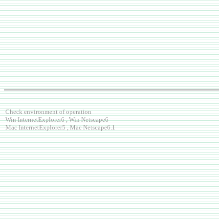
Check environment of operation
Win InternetExplorer6 , Win Netscape6
Mac InternetExplorer5 , Mac Netscape6.1