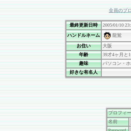
全員のプ
最終更新日時
2005/01/10 23
ハンドルネーム
龍鴬
お住い
大阪
年齢
39才4ヶ月と1
趣味
パソコン・
好きな有名人
プロフィ
名前
Password