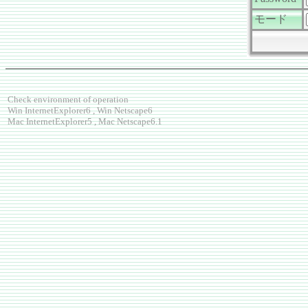
モード
Check environment of operation
Win InternetExplorer6 , Win Netscape6
Mac InternetExplorer5 , Mac Netscape6.1