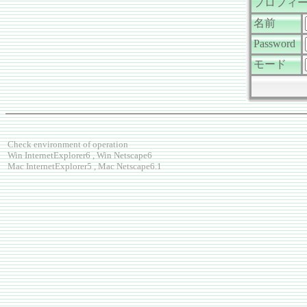
プロフィ
名前
Password
モード
Check environment of operation
Win InternetExplorer6 , Win Netscape6
Mac InternetExplorer5 , Mac Netscape6.1