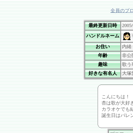
全員のプ
最終更新日時
2005/
ハンドルネーム
お住い
内緒
年齢
非公
趣味
歌
好きな有名人
大
こんにちは！
杏は歌が大好
カラオケでも
誕生日はバレ