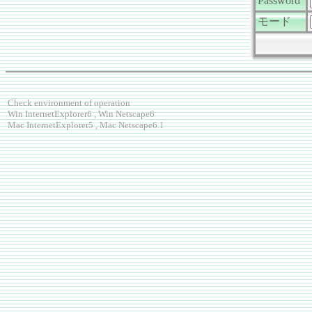
Password
モード
Check environment of operation
Win InternetExplorer6 , Win Netscape6
Mac InternetExplorer5 , Mac Netscape6.1