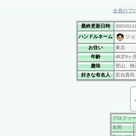
全員のプ
最終更新日時
2005/01/1
ハンドルネーム
ジョ
お住い
東京
年齢
48才9ヶ
趣味
登山、映
好きな有名人
宮台真
プロフィ
名前