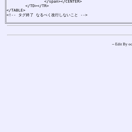
		</span></CENTER>

	</TD></TR>

</TABLE>

<!-- タグ終了 なるべく改行しないこと -->

-- Edit By o