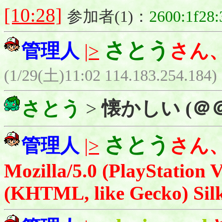
[10:28]
参加者(1)：
2600:1f28:
さとう
管理人
|>
さん
(1/29(土)11:02 114.183.254.184)
さとう
>
懐かしい (＠
さとう
管理人
|>
さん
Mozilla/5.0 (PlayStation 
(KHTML, like Gecko) Silk