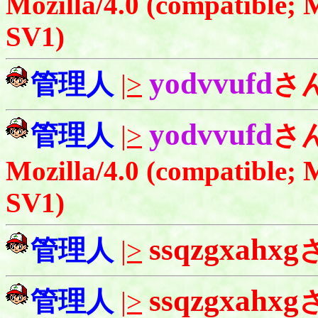
Mozilla/4.0 (compatible;
SV1)
yodvvufd
管理人
|>
さ
yodvvufd
管理人
|>
さ
Mozilla/4.0 (compatible;
SV1)
ssqzgxahxg
管理人
|>
ssqzgxahxg
管理人
|>