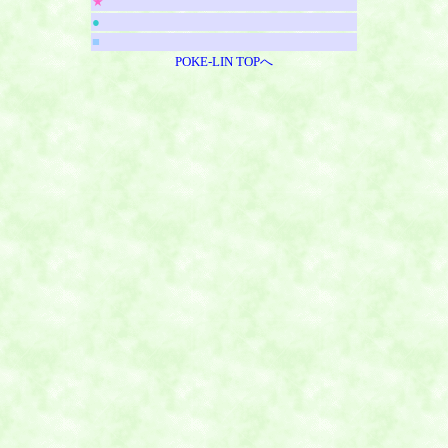
★
●
■
POKE-LIN TOPへ