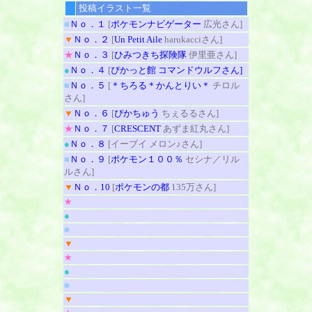
投稿イラスト一覧
■
Ｎｏ．１
[
ポケモンナビゲーター
広光さん]
▼
Ｎｏ．２
[
Un Petit Aile
harukacciさん]
★
Ｎｏ．３
[
ひみつきち探険隊
伊里亜さん]
●
Ｎｏ．４
[
ぴかっと館
コマンドウルフさん]
■
Ｎｏ．５
[
＊ちろる＊かんとりい＊
チロル
さん]
▼
Ｎｏ．６
[
ぴかちゅう
ちぇるるさん]
★
Ｎｏ．７
[
CRESCENT
あずま紅丸さん]
●
Ｎｏ．８
[イーブイ メロン♪さん]
■
Ｎｏ．９
[
ポケモン１００％
セシナ／リル
ルさん]
▼
Ｎｏ．10
[
ポケモンの都
135万さん]
★
●
■
▼
★
●
■
▼